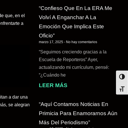
“Confieso Que En La ERA Me
de que, en el
Volví A Enganchar A La
nfrentarte a
Emoción Que Implica Este
Oficio”
marzo 17, 2025
No hay comentarios
“Seguimos creciendo gracias a la
Escuela de Reporteros” Ayer,
actualizando mi currículum, pensé:
“¿Cuándo he
ALTE
LEER MÁS
ALTE
itan a dar una
“Aquí Contamos Noticias En
ás, se alegran
Primicia Para Enamorarnos Aún
Más Del Periodismo”